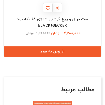
ست دریل و پیچ گوشتی شارژی 68 تکه برند
BLACK+DECKER
12,600,000 تومان
قیمت
قیمت
21,000,000 تومان
عادی
افزودن به سبد
مطالب مرتبط