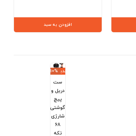
افزودن به سبد
جدید
‎−10%
ست
دریل و
پیچ
گوشتی
شارژی
68
تکه