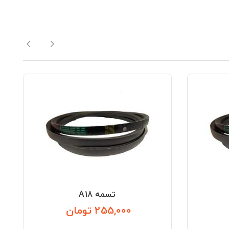
تسمه A18
255,000 تومان
قیمت
قیمت