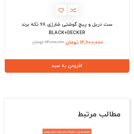
ست دریل و پیچ گوشتی شارژی 68 تکه برند
BLACK+DECKER
12,600,000 تومان
قیمت
قیمت
14,000,000 تومان
عادی
افزودن به سبد
مطالب مرتبط