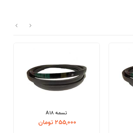
تسمه A18
255,000 تومان
قیمت
قیمت