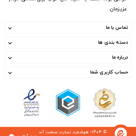
عزیزمان.
تماس با ما

دسته بندی ها

درباره ما

حساب کاربری شما

© ۱۴۰۴- هوشمند تجارت صنعت آسیا ™