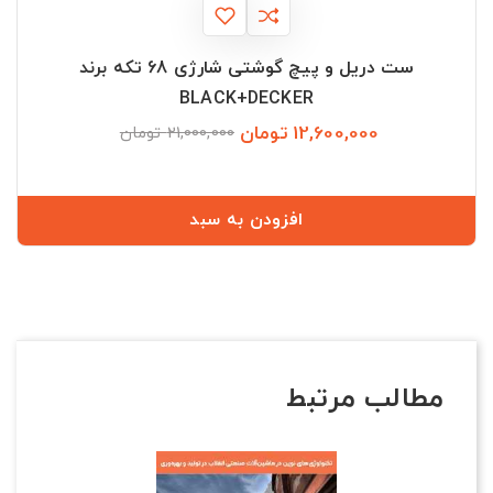
ست دریل و پیچ گوشتی شارژی 68 تکه برند
BLACK+DECKER
12,600,000 تومان
قیمت
قیمت
21,000,000 تومان
عادی
افزودن به سبد
مطالب مرتبط