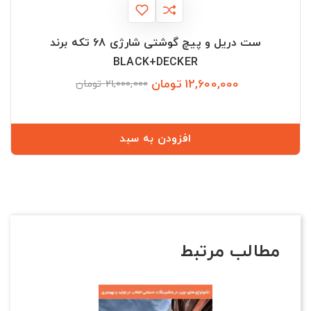
ست دریل و پیچ گوشتی شارژی 68 تکه برند
BLACK+DECKER
12,600,000 تومان
قیمت
قیمت
21,000,000 تومان
عادی
افزودن به سبد
مطالب مرتبط