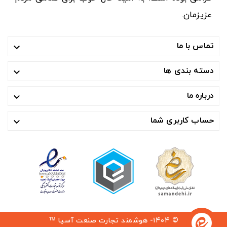
عزیزمان.
تماس با ما

دسته بندی ها

درباره ما

حساب کاربری شما

© ۱۴۰۴- هوشمند تجارت صنعت آسیا ™