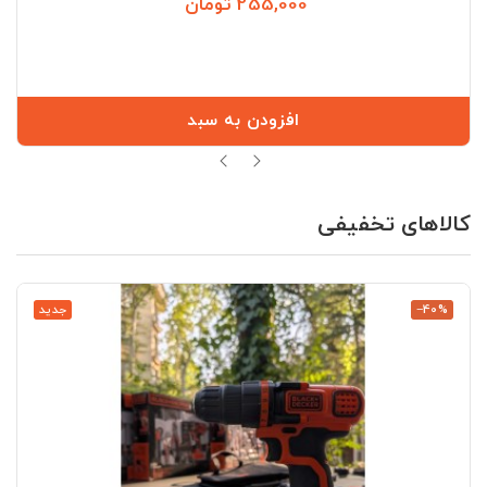
255,000 تومان
قیمت
افزودن به سبد
کالاهای تخفیفی
‎−40%
جدید