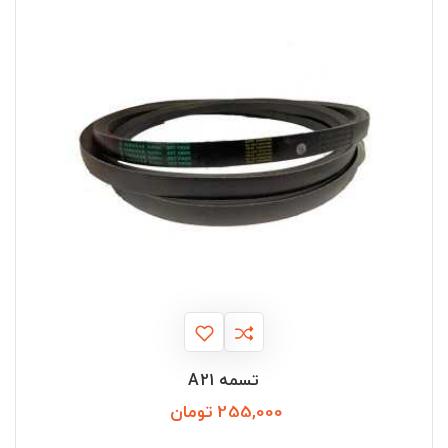
تسمه A21
255,000 تومان
قیمت