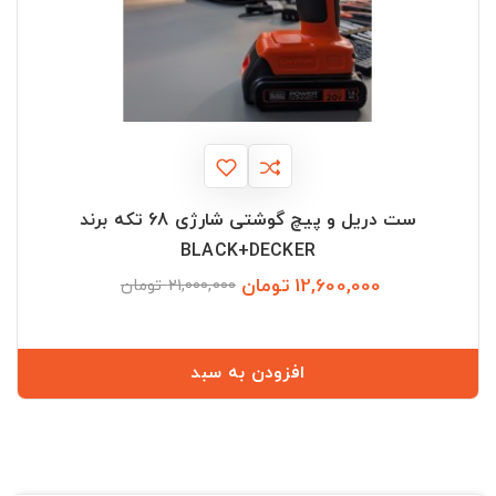
ست دریل و پیچ گوشتی شارژی 68 تکه برند
BLACK+DECKER
12,600,000 تومان
قیمت
قیمت
21,000,000 تومان
عادی
افزودن به سبد