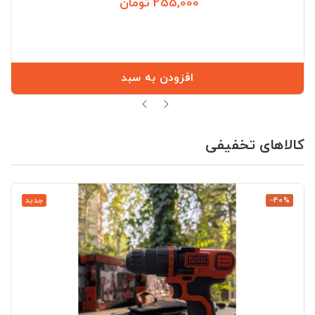
255,000 تومان
قیمت
افزودن به سبد
کالاهای تخفیفی
‎−40%
جدید