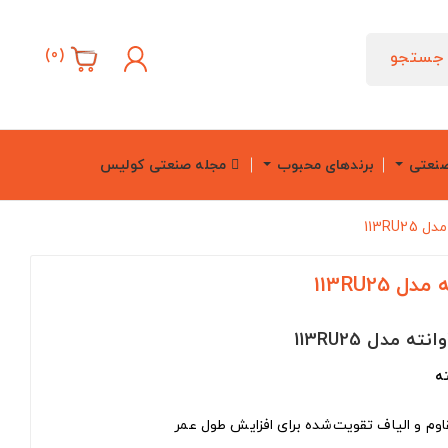
)
0
(
جستجو
صنعتی
برندهای محبوب
مجله صنعتی کولیس
113RU
113RU25
 مدل 113RU25
ه
وم و الیاف تقویت‌شده برای افزایش طول عمر