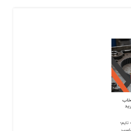
خاب
ید
تایم؛
ناسب