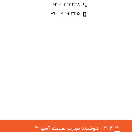
021-91303238
call
0903-1204345
phone_iphone
© ۱۴۰۴- هوشمند تجارت صنعت آسیا ™