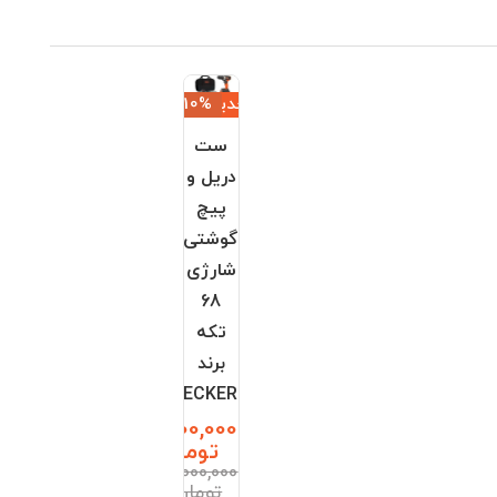
جدید
‎−10%
ست
دریل و
پیچ
گوشتی
شارژی
68
تکه
برند
BLACK+DECKER
12,600,000
تومان
14,000,000
تومان