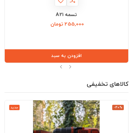
تسمه A21
255,000 تومان
قیمت
افزودن به سبد
کالاهای تخفیفی
‎−40%
جدید