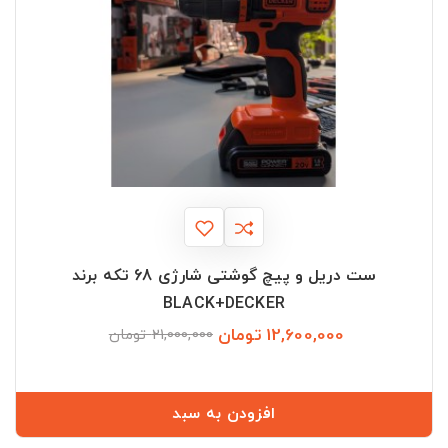
ست دریل و پیچ گوشتی شارژی 68 تکه برند
BLACK+DECKER
12,600,000 تومان
قیمت
قیمت
21,000,000 تومان
عادی
افزودن به سبد