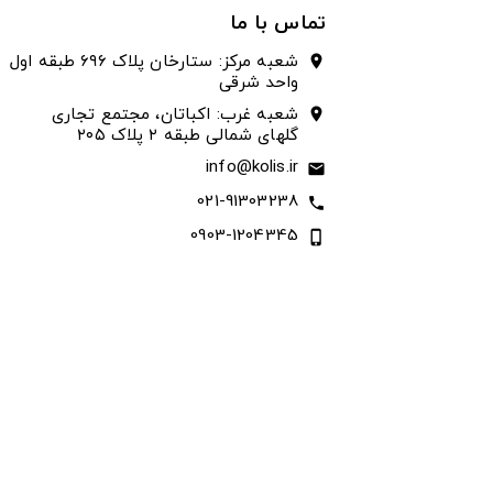
تماس با ما
شعبه مرکز: ستارخان پلاک ۶۹۶ طبقه اول
location_on
واحد شرقی
شعبه غرب: اکباتان، مجتمع تجاری
location_on
گلهای شمالی طبقه ۲ پلاک ۲۰۵
info@kolis.ir
email
021-91303238
call
0903-1204345
phone_iphone