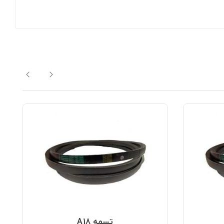
تسمه A18