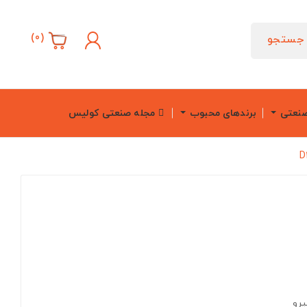
)
0
(
جستجو
صنعتی
برندهای محبوب
مجله صنعتی کولیس
یرو