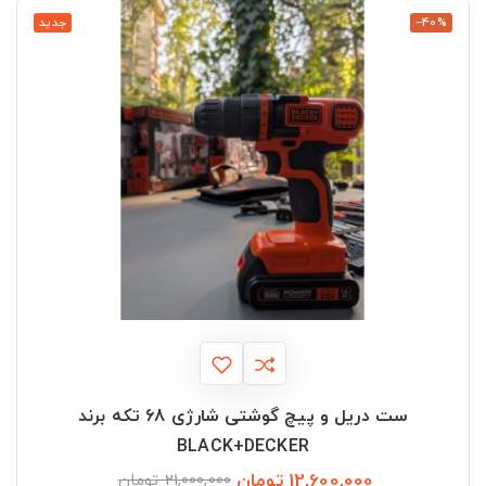
‎−40%
جدید
ست دریل و پیچ گوشتی شارژی 68 تکه برند
BLACK+DECKER
12,600,000 تومان
قیمت
قیمت
21,000,000 تومان