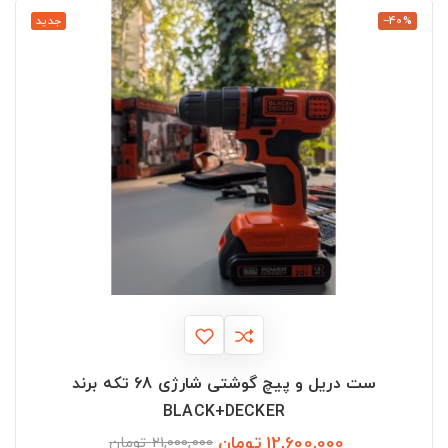
‎−40%
جدید
ست دریل و پیچ گوشتی شارژی 68 تکه برند
BLACK+DECKER
12,600,000 تومان
قیمت
قیمت
21,000,000 تومان