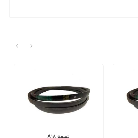
تسمه A18