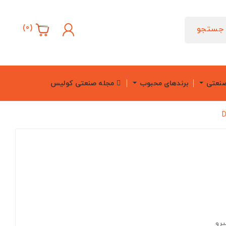
)
0
(
جستجو
صنعتی
برندهای محبوب
مجله صنعتی کولیس
یرو