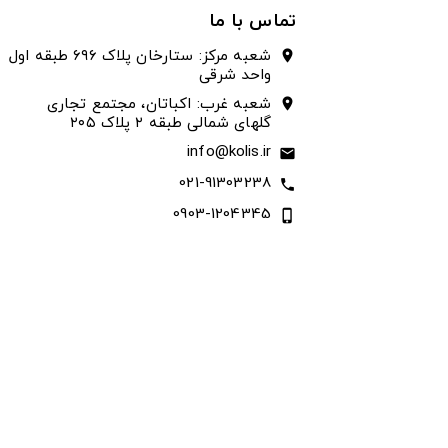
تماس با ما
شعبه مرکز: ستارخان پلاک ۶۹۶ طبقه اول
location_on
واحد شرقی
شعبه غرب: اکباتان، مجتمع تجاری
location_on
گلهای شمالی طبقه ۲ پلاک ۲۰۵
info@kolis.ir
email
021-91303238
call
0903-1204345
phone_iphone