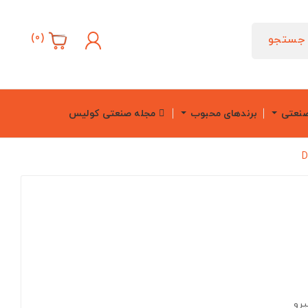
)
0
(
جستجو
صنعتی
برندهای محبوب
مجله صنعتی کولیس
یرو