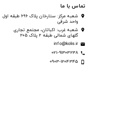
تماس با ما
شعبه مرکز: ستارخان پلاک ۶۹۶ طبقه اول
location_on
واحد شرقی
شعبه غرب: اکباتان، مجتمع تجاری
location_on
گلهای شمالی طبقه ۲ پلاک ۲۰۵
info@kolis.ir
email
021-91303238
call
0903-1204345
phone_iphone