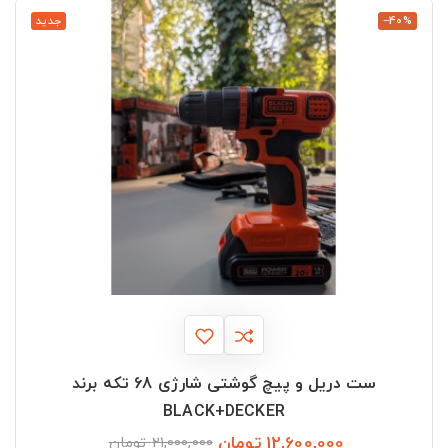
‎−40%
جدید
ست دریل و پیچ گوشتی شارژی 68 تکه برند
BLACK+DECKER
12,600,000 تومان
قیمت
قیمت
21,000,000 تومان