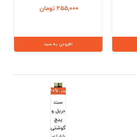
255,000 تومان
قیمت
قیمت
افزودن به سبد
جدید
‎−40%
ست
دریل و
پیچ
گوشتی
شارژی