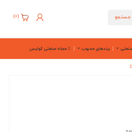
)
0
(
جستجو
صنعتی
برندهای محبوب
مجله صنعتی کولیس
یرو