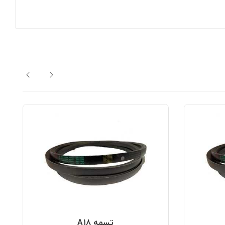
تسمه A18