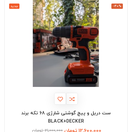
‎−40%
جدید
ست دریل و پیچ گوشتی شارژی 68 تکه برند
BLACK+DECKER
12,600,000 تومان
قیمت
قیمت
21,000,000 تومان