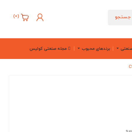
)
0
(
جستجو
صنعتی
برندهای محبوب
مجله صنعتی کولیس
یرو