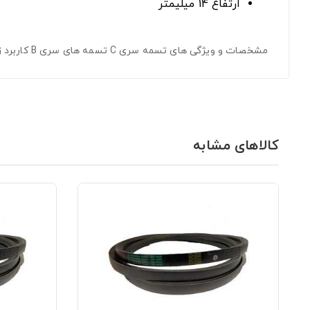
ارتفاع 14 میلیمتر
مشخصات و ویژگی های تسمه سری C تسمه های سری B کاربرد زیادی در ماشین آلات صنعتی و کشاورزی دارند. مقاومت بالاعرض تسمه C/22پهنای فوقانی 22 میلیمترارتفاع 14 میلیمتر
کالاهای مشابه