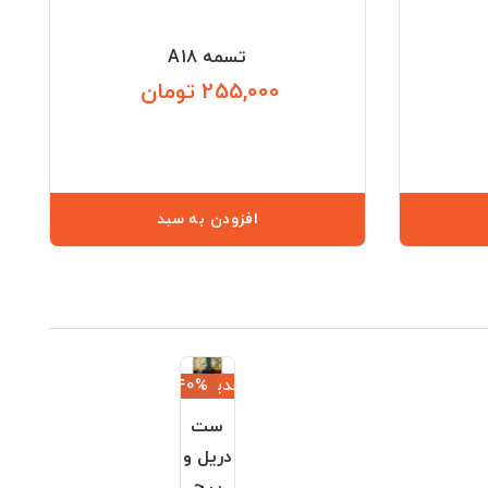
تسمه A18
255,000 تومان
قیمت
قیمت
افزودن به سبد
جدید
‎−40%
ست
دریل و
پیچ