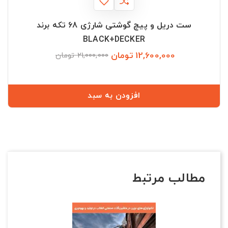
ست دریل و پیچ گوشتی شارژی 68 تکه برند
BLACK+DECKER
12,600,000 تومان
قیمت
قیمت
21,000,000 تومان
عادی
افزودن به سبد
مطالب مرتبط