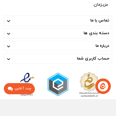
عزیزمان.
تماس با ما

دسته بندی ها

درباره ما

حساب کاربری شما

چت آنلاین
© ۱۴۰۴- هوشمند تجارت صنعت آسیا ™