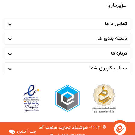
عزیزمان.
تماس با ما

دسته بندی ها

درباره ما

حساب کاربری شما

© ۱۴۰۴- هوشمند تجارت صنعت آسیا ™
چت آنلاین