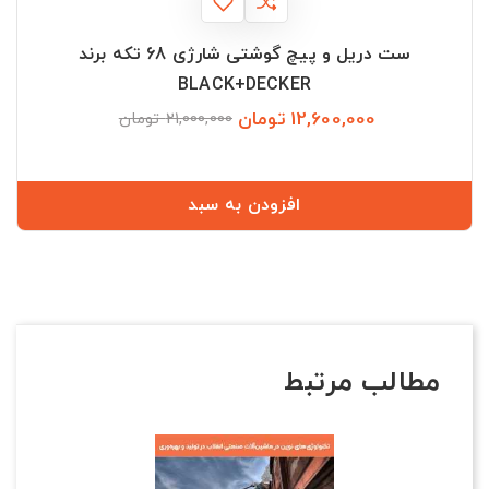
ست دریل و پیچ گوشتی شارژی 68 تکه برند
BLACK+DECKER
12,600,000 تومان
قیمت
قیمت
21,000,000 تومان
عادی
افزودن به سبد
مطالب مرتبط