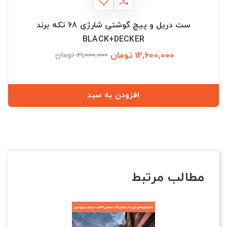
ست دریل و پیچ گوشتی شارژی 68 تکه برند
BLACK+DECKER
12,600,000 تومان
قیمت
قیمت
21,000,000 تومان
عادی
افزودن به سبد
مطالب مرتبط