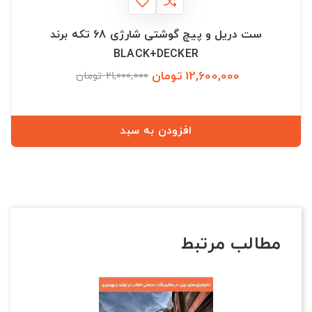
ست دریل و پیچ گوشتی شارژی 68 تکه برند
BLACK+DECKER
12,600,000 تومان
قیمت
قیمت
21,000,000 تومان
عادی
افزودن به سبد
مطالب مرتبط