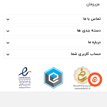
عزیزمان.
تماس با ما

دسته بندی ها

درباره ما

حساب کاربری شما

© ۱۴۰۴- هوشمند تجارت صنعت آسیا ™