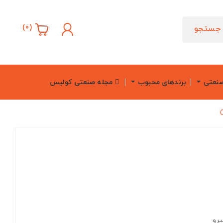
)
0
(
جستجو
صنعتی
برندهای محبوب
مجله صنعتی کولیس
یرو