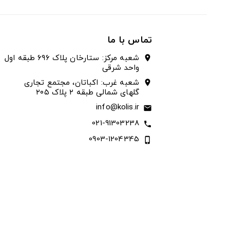
تماس با ما
شعبه مرکز: ستارخان پلاک ۶۹۶ طبقه اول
location_on
واحد شرقی
شعبه غرب: اکباتان، مجتمع تجاری
location_on
گلهای شمالی طبقه ۲ پلاک ۲۰۵
info@kolis.ir
email
021-91303238
call
0903-1204345
phone_iphone