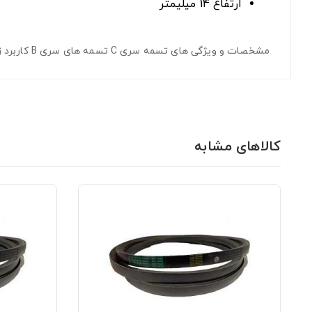
ارتفاع 14 میلیمتر
مشخصات و ویژگی های تسمه سری C تسمه های سری B کاربرد زیادی در ماشین آلات صنعتی و کشاورزی دارند. مقاومت بالاعرض تسمه C/22پهنای فوقانی 22 میلیمترارتفاع 14 میلیمتر
کالاهای مشابه