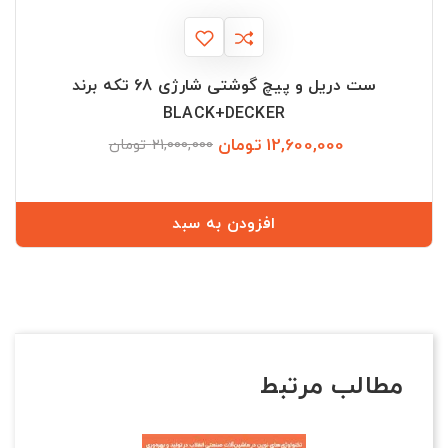
ست دریل و پیچ گوشتی شارژی 68 تکه برند
BLACK+DECKER
12,600,000 تومان
قیمت
قیمت
21,000,000 تومان
عادی
افزودن به سبد
مطالب مرتبط