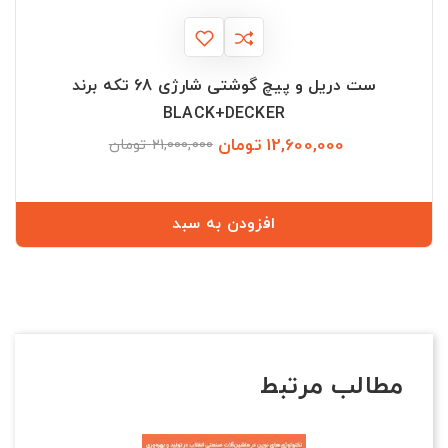
ست دریل و پیچ گوشتی شارژی 68 تکه برند
BLACK+DECKER
12,600,000 تومان
قیمت
قیمت
21,000,000 تومان
عادی
افزودن به سبد
مطالب مرتبط