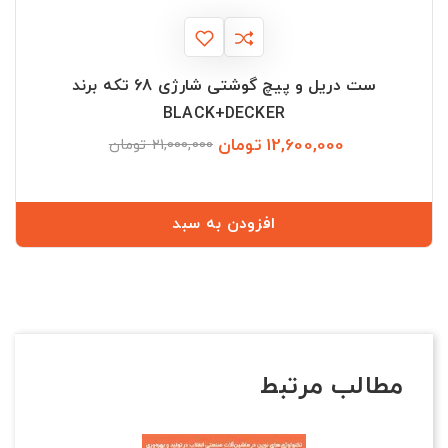
ست دریل و پیچ گوشتی شارژی 68 تکه برند
BLACK+DECKER
12,600,000 تومان
قیمت
قیمت
21,000,000 تومان
عادی
افزودن به سبد
مطالب مرتبط