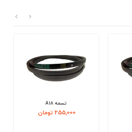
تسمه A18
255,000 تومان
قیمت
قیمت