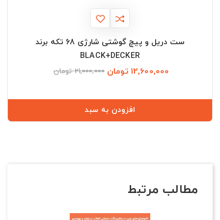
ست دریل و پیچ گوشتی شارژی 68 تکه برند
BLACK+DECKER
12,600,000 تومان
قیمت
قیمت
21,000,000 تومان
عادی
افزودن به سبد
مطالب مرتبط