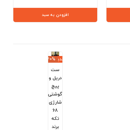
افزودن به سبد
جدید
‎−40%
ست
دریل و
پیچ
گوشتی
شارژی
68
تکه
برند