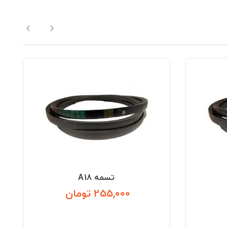
تسمه A18
255,000 تومان
قیمت
قیمت