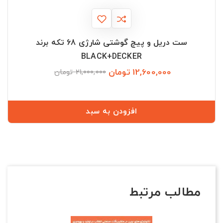
ست دریل و پیچ گوشتی شارژی 68 تکه برند
BLACK+DECKER
12,600,000 تومان
قیمت
قیمت
21,000,000 تومان
عادی
افزودن به سبد
مطالب مرتبط