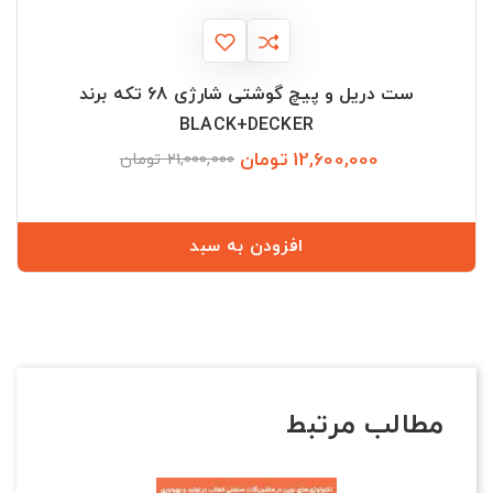
ست دریل و پیچ گوشتی شارژی 68 تکه برند
BLACK+DECKER
12,600,000 تومان
قیمت
قیمت
21,000,000 تومان
عادی
افزودن به سبد
مطالب مرتبط