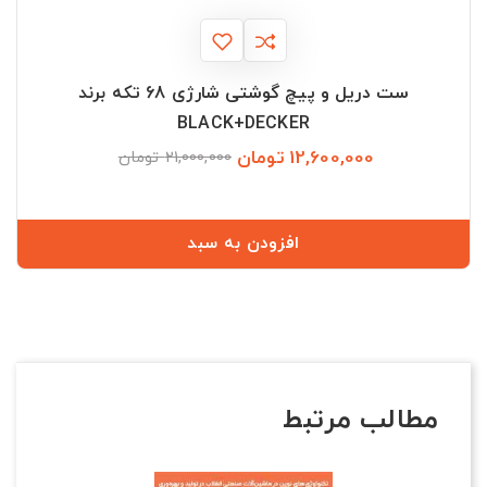
ست دریل و پیچ گوشتی شارژی 68 تکه برند
BLACK+DECKER
12,600,000 تومان
قیمت
قیمت
21,000,000 تومان
عادی
افزودن به سبد
مطالب مرتبط