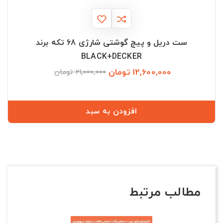
ست دریل و پیچ گوشتی شارژی 68 تکه برند
BLACK+DECKER
12,600,000 تومان
قیمت
قیمت
21,000,000 تومان
عادی
افزودن به سبد
مطالب مرتبط