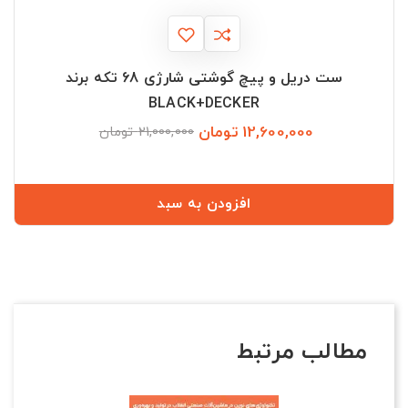
ست دریل و پیچ گوشتی شارژی 68 تکه برند
BLACK+DECKER
12,600,000 تومان
قیمت
قیمت
21,000,000 تومان
عادی
افزودن به سبد
مطالب مرتبط