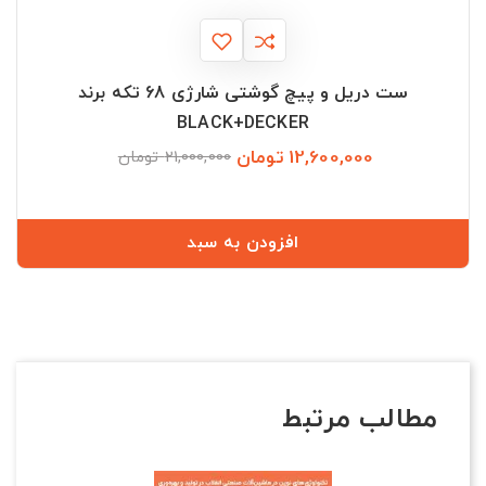
ست دریل و پیچ گوشتی شارژی 68 تکه برند
BLACK+DECKER
12,600,000 تومان
قیمت
قیمت
21,000,000 تومان
عادی
افزودن به سبد
مطالب مرتبط