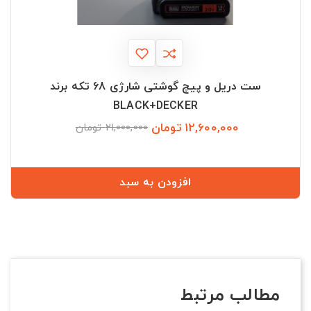
ست دریل و پیچ گوشتی شارژی 68 تکه برند
BLACK+DECKER
12,600,000 تومان
قیمت
قیمت
21,000,000 تومان
عادی
افزودن به سبد
مطالب مرتبط