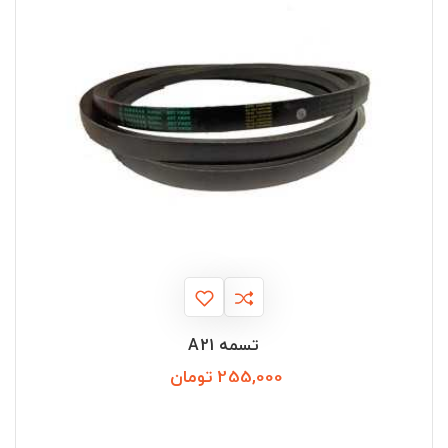
تسمه A21
255,000 تومان
قیمت