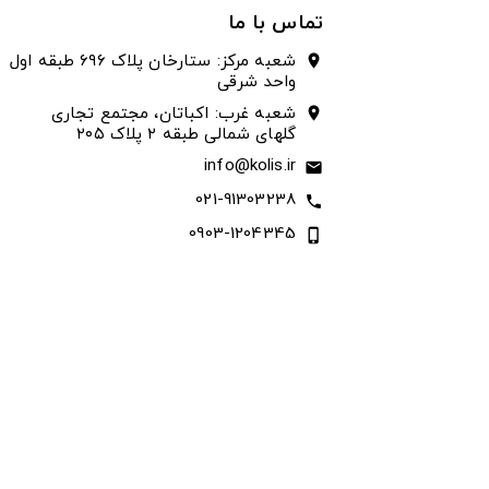
تماس با ما
شعبه مرکز: ستارخان پلاک ۶۹۶ طبقه اول
location_on
واحد شرقی
شعبه غرب: اکباتان، مجتمع تجاری
location_on
گلهای شمالی طبقه ۲ پلاک ۲۰۵
info@kolis.ir
email
021-91303238
call
0903-1204345
phone_iphone