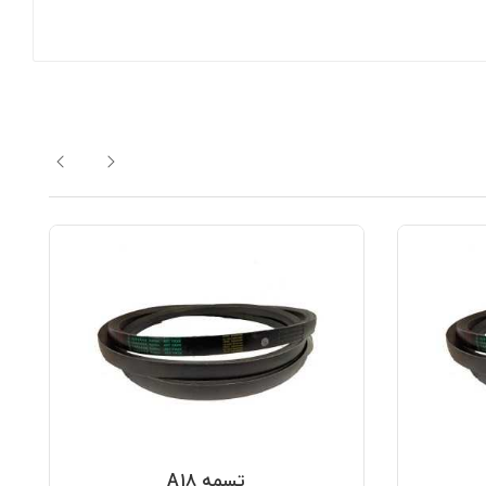
تسمه A18