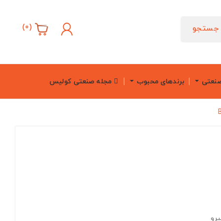
)
0
(
جستجو
صنعتی
برندهای محبوب
مجله صنعتی کولیس
یرو