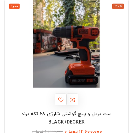
‎−40%
جدید
ست دریل و پیچ گوشتی شارژی 68 تکه برند
BLACK+DECKER
12,600,000 تومان
قیمت
قیمت
21,000,000 تومان