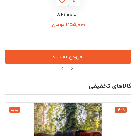
تسمه A21
255,000 تومان
قیمت
افزودن به سبد
کالاهای تخفیفی
‎−40%
جدید