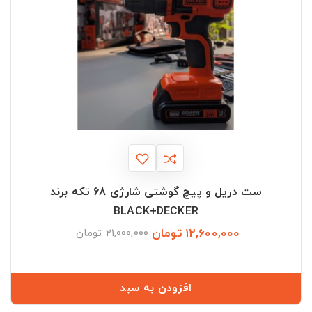
ست دریل و پیچ گوشتی شارژی 68 تکه برند
BLACK+DECKER
12,600,000 تومان
قیمت
قیمت
21,000,000 تومان
عادی
افزودن به سبد