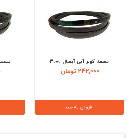
تسمه کولر آبی آبسال 3000
تسمه ک
242,000 تومان
0
قیمت
افزودن به سبد