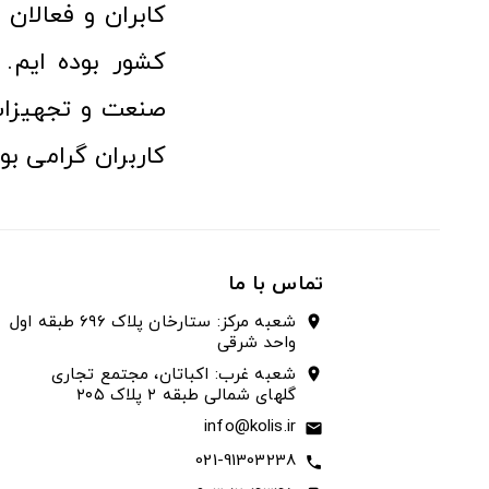
کابران و فعالا
کشور بوده ایم. 
صنعت و تجهیزا
کاربران گرامی بو
تماس با ما
شعبه مرکز: ستارخان پلاک ۶۹۶ طبقه اول
location_on
واحد شرقی
شعبه غرب: اکباتان، مجتمع تجاری
location_on
گلهای شمالی طبقه ۲ پلاک ۲۰۵
info@kolis.ir
email
021-91303238
call