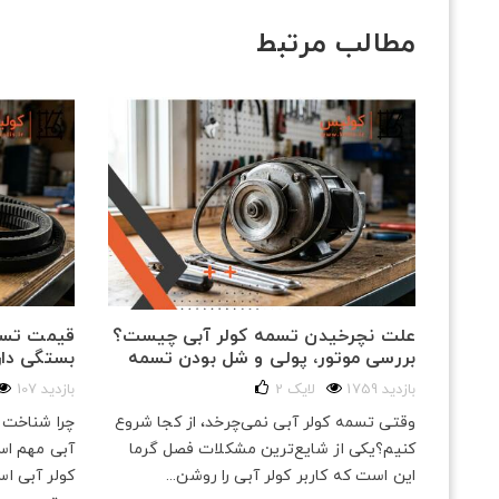
مطالب مرتبط
ت و
علت نچرخیدن تسمه کولر آبی چیست؟
قیمت تسمه
بررسی موتور، پولی و شل بودن تسمه
بستگی دار
1759 بازدید
لایک
2
107 بازدید
م؟
وقتی تسمه کولر آبی نمی‌چرخد، از کجا شروع
چرا شناخت 
امتی
کنیم؟یکی از شایع‌ترین مشکلات فصل گرما
آبی مهم اس
حرک...
این است که کاربر کولر آبی را روشن...
کولر آبی اس