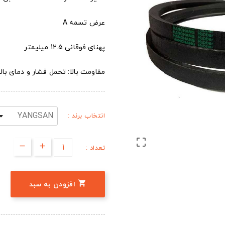
عرض تسمه A
پهنای فوقانی 12.5 میلیمتر
مقاومت بالا: تحمل فشار و دمای بالا
انتخاب برند :

تعداد :

افزودن به سبد