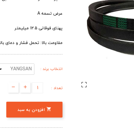
عرض تسمه A
پهنای فوقانی 12.5 میلیمتر
مقاومت بالا: تحمل فشار و دمای بالا
انتخاب برند :

تعداد :

افزودن به سبد