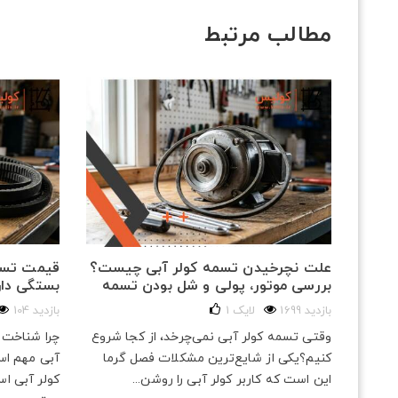
مطالب مرتبط
ت و
علت نچرخیدن تسمه کولر آبی چیست؟
قیمت تسمه
بررسی موتور، پولی و شل بودن تسمه
بستگی دار
1699 بازدید
لایک
1
104 بازدید
م؟
وقتی تسمه کولر آبی نمی‌چرخد، از کجا شروع
چرا شناخت 
امتی
کنیم؟یکی از شایع‌ترین مشکلات فصل گرما
آبی مهم اس
حرک...
این است که کاربر کولر آبی را روشن...
کولر آبی اس