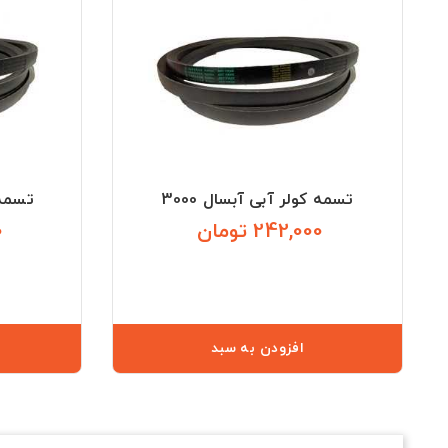
تسمه کولر آبی آبسال 3000
تسمه ک
242,000 تومان
0
قیمت
افزودن به سبد