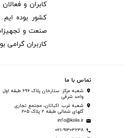
کابران و فعالا
کشور بوده ایم. 
صنعت و تجهیزا
کاربران گرامی بو
تماس با ما
شعبه مرکز: ستارخان پلاک ۶۹۶ طبقه اول
location_on
واحد شرقی
شعبه غرب: اکباتان، مجتمع تجاری
location_on
گلهای شمالی طبقه ۲ پلاک ۲۰۵
info@kolis.ir
email
021-91303238
call