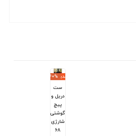
جدید
‎−40%
ست
دریل و
پیچ
گوشتی
شارژی
68