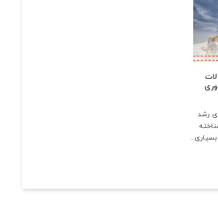
لات
وری
دی رشد
ناخته
سیاری...