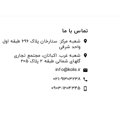
تماس با ما
شعبه مرکز: ستارخان پلاک ۶۹۶ طبقه اول
location_on
واحد شرقی
شعبه غرب: اکباتان، مجتمع تجاری
location_on
گلهای شمالی طبقه ۲ پلاک ۲۰۵
info@kolis.ir
email
021-91303238
call
0903-1204345
phone_iphone