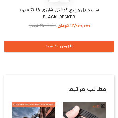
ست دریل و پیچ گوشتی شارژی 68 تکه برند
BLACK+DECKER
12,600,000 تومان
قیمت
قیمت
21,000,000 تومان
عادی
افزودن به سبد
مطالب مرتبط