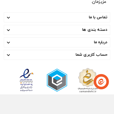
عزیزمان.
تماس با ما

دسته بندی ها

درباره ما

حساب کاربری شما

© ۱۴۰۴- هوشمند تجارت صنعت آسیا ™