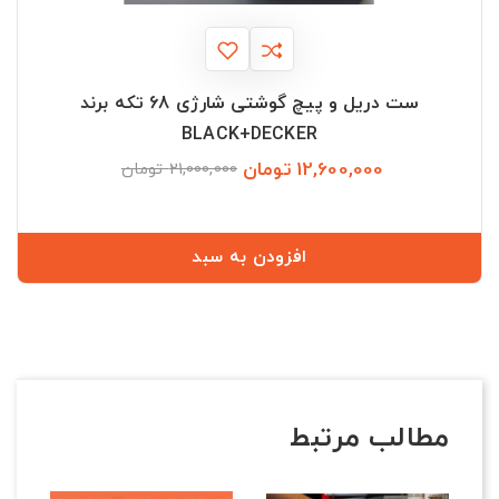
ست دریل و پیچ گوشتی شارژی 68 تکه برند
BLACK+DECKER
12,600,000 تومان
قیمت
قیمت
21,000,000 تومان
عادی
افزودن به سبد
مطالب مرتبط