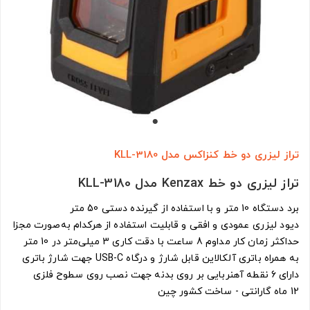
تراز لیزری دو خط کنزاکس مدل KLL-3180
تراز لیزری دو خط Kenzax مدل KLL-3180
برد دستگاه 10 متر و با استفاده از گیرنده دستی 50 متر
دیود لیزری عمودی و افقی و قابلیت استفاده از هرکدام به‌صورت مجزا
حداکثر زمان کار مداوم 8 ساعت با دقت کاری 3 میلی‌متر در 10 متر
به همراه باتری آلکالاین قابل شارژ و درگاه USB-C جهت شارژ باتری
دارای 6 نقطه آهنربایی بر روی بدنه جهت نصب روی سطوح فلزی
12 ماه گارانتی - ساخت کشور چین