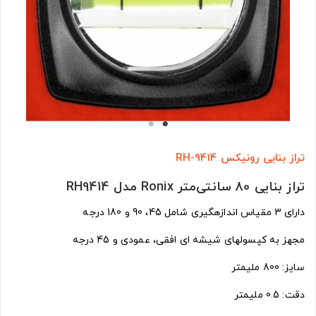
تراز بنایی رونیکس RH-9414
تراز بنایی 80 سانتی‌متر Ronix مدل RH9414
دارای 3 مقیاس اندازهگیری شامل 45، 90 و 180 درجه
مجهز به کپسولهای شیشه ای افقی، عمودی و 45 درجه
سایز: 800 ملیمتر
دقت: 0.5 ملیمتر