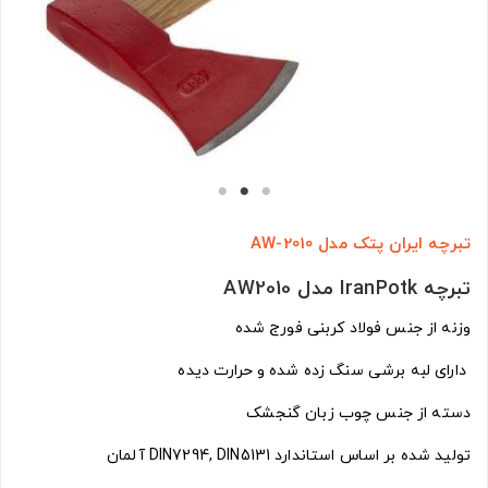
تبرچه ایران پتک مدل AW-2010
تبرچه IranPotk مدل AW2010
وزنه از جنس فولاد کربنی فورج شده
دارای لبه برشی سنگ زده شده و حرارت دیده
دسته از جنس چوب زبان گنجشک
تولید شده بر اساس استاندارد DIN7294, DIN5131 آلمان