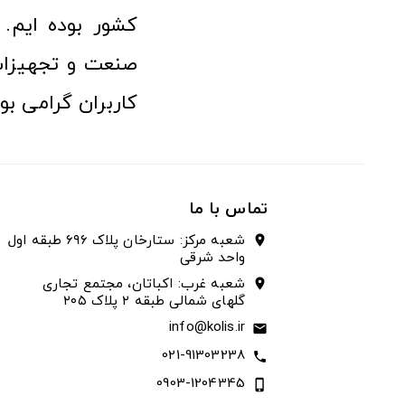
کشور بوده ایم. 
صنعت و تجهیزا
کاربران گرامی بو
تماس با ما
شعبه مرکز: ستارخان پلاک ۶۹۶ طبقه اول
location_on
واحد شرقی
شعبه غرب: اکباتان، مجتمع تجاری
location_on
گلهای شمالی طبقه ۲ پلاک ۲۰۵
info@kolis.ir
email
021-91303238
call
0903-1204345
phone_iphone