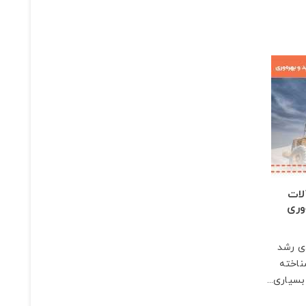
لات
وری
دی رشد
ناخته
سیاری...