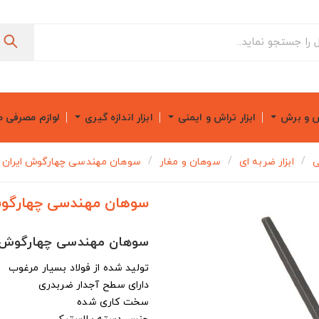
ش و برش
ابزار تراش و ایمنی
ابزار اندازه گیری
لوازم مصرفی 
ی
ابزار ضربه ای
سوهان و مغار
سوهان مهندسی چهارگوش ایران پتک مد
سوهان مهندسی چهارگوش ایرا
سوهان مهندسی چهارگوش IranPotk مدل B-25253
تولید شده از فولاد بسیار مرغوب
دارای سطح آجدار ضربدری
سخت کاری شده