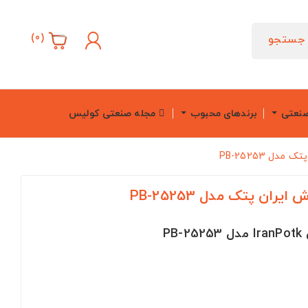
)
0
(
جستجو
صنعتی
برندهای محبوب
مجله صنعتی کولیس
ل PB-25253
ن پتک مدل PB-25253
P