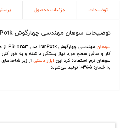
توضیحات
جزئیات محصول
پرسش 
توضیحات سوهان مهندسی چهارگوش IranPotk مدل PB-25253
سوهان
مهندسی چهارگوش IranPotk مدل PB25253 از محصولات برند ایرانی معتبر «ایران
کار و صافی سطح مورد نیاز بستگی داشته و به طور کلی 
سوهان نرم استفاده کرد.این
ابزار دستی
از زیر شاخه‌های
به شماره 10355 تولید می‌شوند.